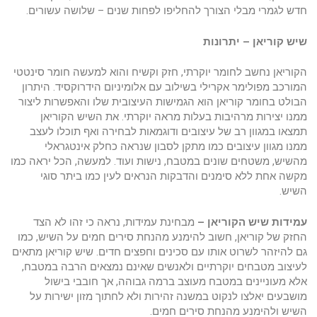
חדש לגמרי מבלי הצורך להחליפו לפחות שנים – שלושה עשורים.
שיש קוריאן – יתרונות
הקוריאן נחשב לחומר יוקרתי, חזק וקשיח והוא למעשה חומר סינטטי
המורכב מפולימר אקרילי בשילוב עם אלומיניום הידרוקסיד. היתרון
הבולט בחומר קוריאן הוא הגמישות העיצובית שלו והאפשרות ליצור
ממנו יצירות מרהיבות בעלות מראה יוקרתי. את השיש הקוריאן
תמצאו במגוון רב של עיצובים ודוגמאות לבחירה ואף תוכלו לעצב
ממנו מגוון עיצובים כמו מתקן לסבון שנראה כחלק אינטגראלי
מהשיש, משטחים שונים במטבח, נישות ועוד. למעשה, הכל יראה כמו
מקשה אחת ללא סימנים והדבקות הנראים לעין כמו ביתר סוגי
השיש.
עמידות שיש הקוריאן –
מבחינת עמידות, נראה כי זהו לא הצד
החזק של קוריאן, חשוב להימנע מהנחת סירים חמים על השיש, כמו
גם להיזהר לשרוט אותו עם סכינים וחפצים חדים. שיש קוריאן מתאים
לעיצוב מטבחים יוקרתיים ולאנשים שאינם נמצאים הרבה במטבח,
אלא מעוניינים במטבח מעוצב ברמה גבוהה, אך חובבי בישול
מושבעים יאלצו לנקוט במשנה זהירות ולא לחתוך מזון ישירות על
השיש ולהימנע מהנחת סירים חמים.