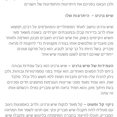
ולכן הבאנו בפניכם את היתרונות והחסרונות של השניים.
שיש גרניט – היתרונות שלו
שיש גרניט נחשב לאחד הפופולריים והמועדפים על רבים, תמצאו
אותו לרוב בדירות קבלן ובמטבחים יוקרתיים. בשונה משאר סוגי
השיש הקיימים בשוק, את שיש הגרניט חוצבים מבטן האדמה ולאחר
מכן מעבדים ומלטשים אותו בצורה מקצועית כדי להקנות לו מראה
מבריק. בשל היותו כל כך קרוב לטבע, הוא בעל מרקם וגוונים
ייחודיים שאינם דומים לשום משטח שיש אחר.
העמידות של שיש גרניט –
שיש גרניט הוא בעל עמידות גבוהה
ביחס לכל הסוגים האחרים, הוא עמיד בפני טמפרטורות גבוהות, ולכן
ניתן להניח עליו סירים ותבניות חמות ללא חשש כלל וכלל. מלבד
זאת, הוא עמיד מאוד מפני שריטות הנגרמות מחפצים חדים וסכינים
בעת חיתוך מזון, והוא תמיד נראה חדש ומבריק כאילו רכשתם אותו
זה עתה.
ניקוי קל ופשוט –
קל מאוד לנקות שיש גרניט, ולרוב באמצעות ניגוב
עם מטלית לחה תקבלו שיש מבריק ונקי. אם תרצו לשמר את המראה
המבריק, תוכלו להיעזר בחברה המתמחה בליטוש שיש, ותקבלו שיש